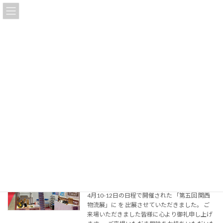
コ
ナ
ン
ビ
テ
ゲ
ン
ー
ツ
シ
へ
ョ
オフィシャルブログ
ス
ン
キ
に
ッ
移
プ
動
トップページ
オフィシャルブログ
2024年4月
2024年4月
第五回 関西物流展ご来場の御礼
INSOLE MAGIC
2024年4月15日
4月10-12日の日程で開催された 「第五回 関西
物流展」に を 出展させていただきました。 ご
来場いただきました皆様に心より御礼申し上げ