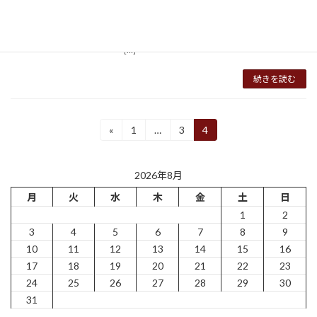
やく皆様に自信をもってオススメできるインソ
ールが完成しました。 春先から、テスト販売で
約120名様にご参加いただいておりましたが、
[…]
続きを読む
«
1
…
3
4
固
固
固
投
定
定
定
稿
ペ
ペ
ペ
ー
ー
ー
2026年8月
の
ジ
ジ
ジ
月
火
水
木
金
土
日
ペ
1
2
ー
3
4
5
6
7
8
9
10
11
12
13
14
15
16
ジ
17
18
19
20
21
22
23
送
24
25
26
27
28
29
30
31
り