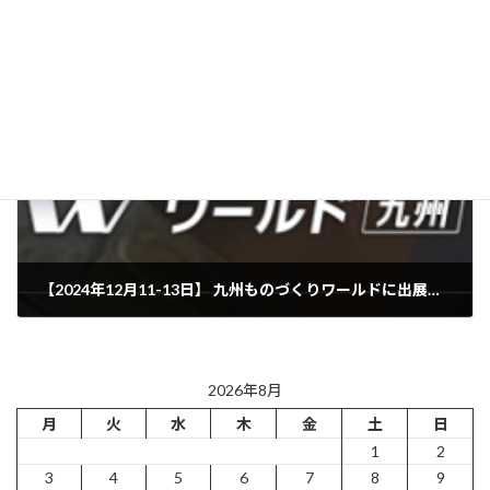
【告知】緑十字展 2024 in 広島へ出展いたします！【小間番号:E-03】
2024年10月7日
次の記事
【2024年12月11-13日】 九州ものづくりワールドに出展します！ 小間番号【8-35】
2024年11月25日
2026年8月
月
火
水
木
金
土
日
1
2
3
4
5
6
7
8
9